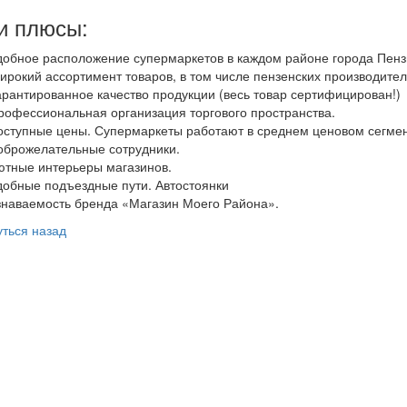
и плюсы:
добное расположение супермаркетов в каждом районе города Пенз
ирокий ассортимент товаров, в том числе пензенских производител
арантированное качество продукции (весь товар сертифицирован!)
рофессиональная организация торгового пространства.
оступные цены. Супермаркеты работают в среднем ценовом сегме
оброжелательные сотрудники.
ютные интерьеры магазинов.
добные подъездные пути. Автостоянки
знаваемость бренда «Магазин Моего Района».
ться назад