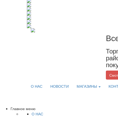
Вс
Тор
рай
пок
Смот
О НАС
НОВОСТИ
МАГАЗИНЫ
КОН
Главное меню
О НАС