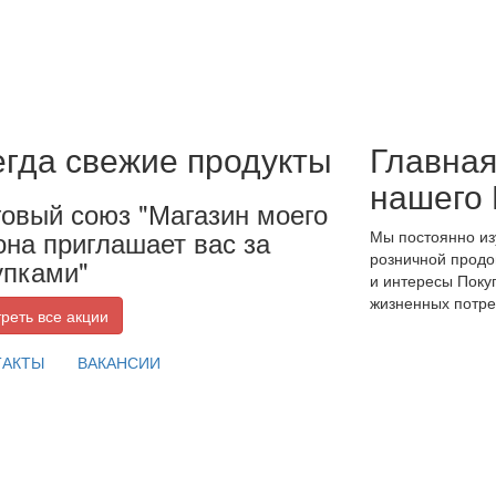
егда свежие продукты
Главная
нашего 
говый союз "Магазин моего
она приглашает вас за
Мы постоянно из
розничной продо
упками"
и интересы Поку
жизненных потре
реть все акции
ТАКТЫ
ВАКАНСИИ