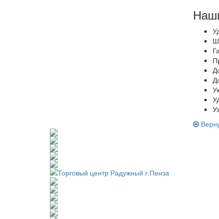
Наш
У
Ш
Г
П
Д
Д
У
У
У
Верну