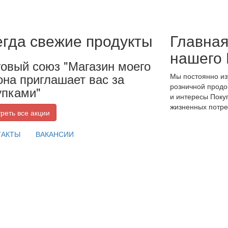
егда свежие продукты
Главная
нашего 
говый союз "Магазин моего
она приглашает вас за
Мы постоянно из
розничной продо
упками"
и интересы Поку
жизненных потре
реть все акции
ТАКТЫ
ВАКАНСИИ